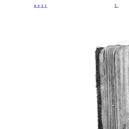
next
L