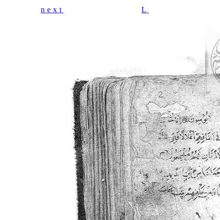
next
L